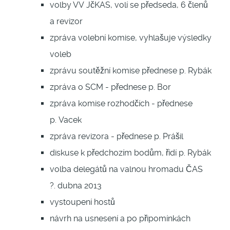
volby VV JčKAS, volí se předseda, 6 členů
a revizor
zpráva volební komise, vyhlašuje výsledky
voleb
zprávu soutěžní komise přednese p. Rybák
zpráva o SCM - přednese p. Bor
zpráva komise rozhodčích - přednese
p. Vacek
zpráva revizora - přednese p. Prášil
diskuse k předchozím bodům, řídí p. Rybák
volba delegátů na valnou hromadu ČAS
?. dubna 2013
vystoupení hostů
návrh na usnesení a po připomínkách