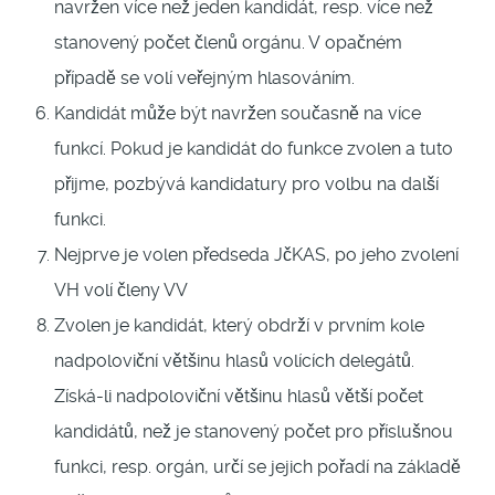
navržen více než jeden kandidát, resp. více než
stanovený počet členů orgánu. V opačném
případě se volí veřejným hlasováním.
Kandidát může být navržen současně na více
funkcí. Pokud je kandidát do funkce zvolen a tuto
přijme, pozbývá kandidatury pro volbu na další
funkci.
Nejprve je volen předseda JčKAS, po jeho zvolení
VH volí členy VV
Zvolen je kandidát, který obdrží v prvním kole
nadpoloviční většinu hlasů volících delegátů.
Získá-li nadpoloviční většinu hlasů větší počet
kandidátů, než je stanovený počet pro příslušnou
funkci, resp. orgán, určí se jejich pořadí na základě