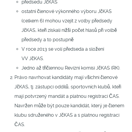
předsedu JčKAS
ostatní členové výkonného výboru JčKAS
(celkem 6) mohou vzejít z volby předsedy
JčKAS, kteří získali nižší počet hlasů při volbě
předsedy a to postupně
V roce 2013 se volí předseda a složení
VV JčKAS.
Jedno až tříčlennou Revizní komisi JčKAS (RK).
Právo navrhovat kandidáty mají všichni členové
JčKAS, tj. zástupci oddílů, sportovních klubů, kteří
mají potvrzený mandát a platnou registraci ČAS.
Navržen může být pouze kandidát, který je členem
klubu sdruženého v JčKAS a s platnou registraci
ČAS.