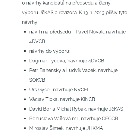
o návrhy kandidátů na předsedu a členy
výboru JčKAS a revizora. K 13. 1. 2013 přišly tyto
návrhy:
návrh na předsedu - Pavel Novák, navrhuje
4DVCB
návrhy do výboru:
Dagmar Tycová, navrhuje 4DVCB
Petr Bahenský a Ludvík Vacek, navrhuje
SOKCB
Urs Gysel, navrhuje NVCEL
Václav Tipka, navrhuje KINCB
David Bor a Michal Rybák, navrhuje JčKAS
Bohuslava Váňová ml., navrhuje CECCB
Miroslav Šimek, navrhuje JHKMA