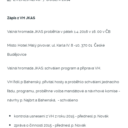
Zápis z VH JKAS
Valná hromada JKAS proběhla v pátek 1.4. 2016 v 16. 00 v ČB
Místo: Hotel Malý pivovar, ul. Karla IV. 8 -10, 370 01 České
Budějovice
Valná hromada JKAS: schválen program a příprava VH.
VH řídil p Bahenský, přivítal hosty a proběhlo schválení jednacího
řádu, programu, proběhne volba mandátové a návrhové komise -
návrhy p. Najbrt a Bahenská, - schváleno
kontrola usnesení z VH z roku 2015 - přednesl p. Novák
zpráva o činnosti 2015 - přednesl p. Novák