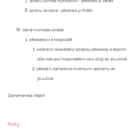
zprávu komise rozhodčích - přednesl p. Vacek
zprávu revizora - přednesl p. Prášil
Valná hromada ukládá
předsedovi a hospodáři
odstranit nedostatky( podpisy předsedy a doplnit
účel nákupu) hospodaření roku 2015 do 30.4.2016.
předat k nahlédnutí inventurní seznamy do
30.4.2016
Zaznamenala: Najbrt
Fotky