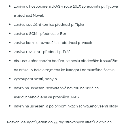
zpráva o hospodaření JKAS v roce 2015 zpracovala pí. Tycová
a přednesl Novák
zprávu soutěžní komise přednesl p. Tipka
zpráva o SCM - přednesl p. Bor
zpráva komise rozhodčích - přednesl p. Vacek
zpráva revizora - přednesl p. Prášil
diskuse k předchozím bodům, se nesla především k soutěžím
na dráze i v hale a zejména ke kategorii nemladšího žactva
vystoupení hostů, nebylo
návrh na usnesení schválen,vč návrhu na 10Kč na
evidovaného člena ve prospěch JKAS
návrh na usnesení a po připomínkách schváleno všemi hlasy
Pozvání delegátů jeden do 75 registrovaných atletů, aktivních