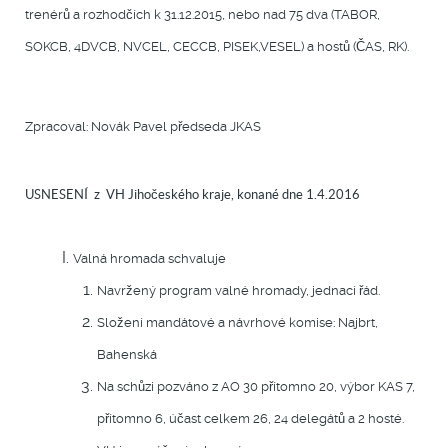
trenérů a rozhodčích k 31.12.2015, nebo nad 75 dva (TABOR,
SOKCB, 4DVCB, NVCEL, CECCB, PISEK,VESEL) a hostů (ČAS, RK).
Zpracoval: Novák Pavel předseda JKAS
USNESENÍ z VH Jihočeského kraje, konané dne 1.4.2016
Valná hromada schvaluje
Navržený program valné hromady, jednací řád.
Složení mandátové a návrhové komise: Najbrt,
Bahenská
Na schůzi pozváno z AO 30 přítomno 20, výbor KAS 7,
přítomno 6, účast celkem 26, 24 delegátů a 2 hosté.