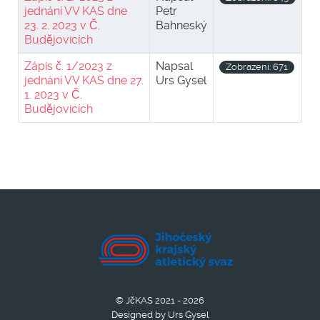
jednání VV KAS dne
Petr
23. 2. 2023 v Č.
Bahneský
Budějovicích
Zápis č. 1/2023 z
Napsal
Zobrazení: 671
jednání VV KAS dne 27.
Urs Gysel
1. 2023 v Č.
Budějovicích
© JčKAS 2021 - 2026
Designed by Urs Gysel