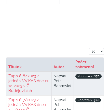
Počet zobr
Počet
Titulek
Autor
zobrazení
Zápis č. 8/2023 z
Napsal
Zobrazení: 670
jednání VV KAS dne 11.
Petr
12. 2023 v Č.
Bahneský
Budějovicích
Zápis č. 7/2023 z
Napsal
Zobrazení: 574
jednání VV KAS dne 1.
Petr
11. 2023 v Č.
Bahneský