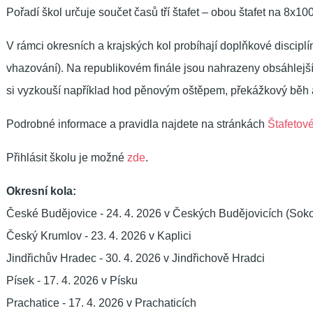
Pořadí škol určuje součet časů tří štafet – obou štafet na 8x10
V rámci okresních a krajských kol probíhají doplňkové discipl
vhazování). Na republikovém finále jsou nahrazeny obsáhlejš
si vyzkouší například hod pěnovým oštěpem, překážkový běh a 
Podrobné informace a pravidla najdete na stránkách
Štafetov
Přihlásit školu je možné
zde
.
Okresní kola:
České Budějovice - 24. 4. 2026 v Českých Budějovicích (Sok
Český Krumlov - 23. 4. 2026 v Kaplici
Jindřichův Hradec - 30. 4. 2026 v Jindřichově Hradci
Písek - 17. 4. 2026 v Písku
Prachatice - 17. 4. 2026 v Prachaticích