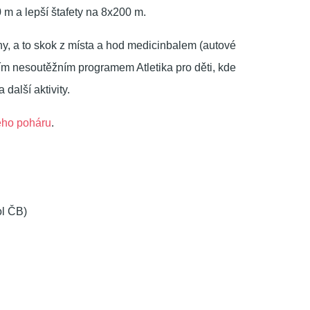
0 m a lepší štafety na 8x200 m.
íny, a to skok z místa a hod medicinbalem (autové
ím nesoutěžním programem Atletika pro děti, kde
další aktivity.
ého poháru
.
ol ČB)