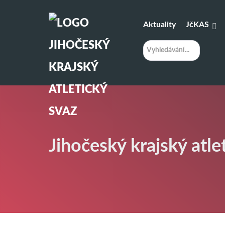
Aktuality
JčKAS
H
l
e
d
á
n
í
Jihočeský krajský atle