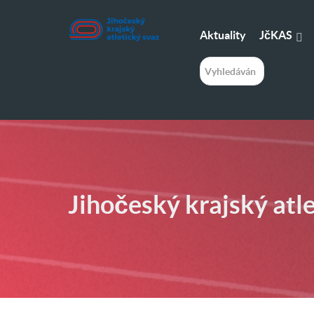
JčKAS
Aktuality
H
l
e
d
á
n
í
Jihočeský krajský atl