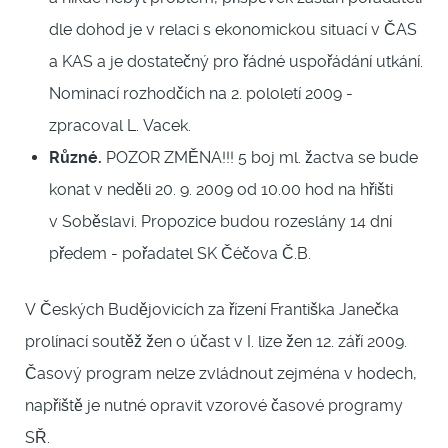
dle dohod je v relaci s ekonomickou situací v ČAS
a KAS a je dostatečný pro řádné uspořádání utkání.
Nominací rozhodčích na 2. pololetí 2009 -
zpracoval L. Vacek.
Různé.
POZOR ZMĚNA!!! 5 boj ml. žactva se bude
konat v neděli 20. 9. 2009 od 10.00 hod na hřišti
v Soběslavi. Propozice budou rozeslány 14 dní
předem - pořadatel SK Čéčova Č.B.
V Českých Budějovicích za řízení Františka Janečka
prolínací soutěž žen o účast v I. lize žen 12. září 2009.
Časový program nelze zvládnout zejména v hodech,
napříště je nutné opravit vzorové časové programy
SŘ.