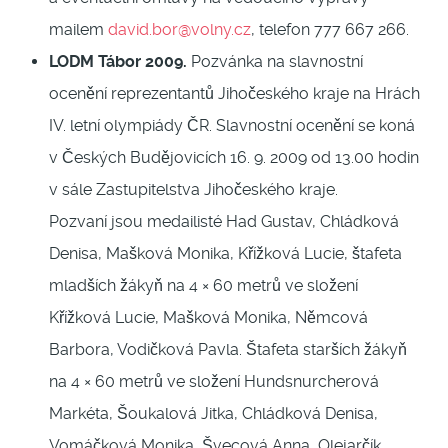
mailem
david.bor@volny.cz
, telefon 777 667 266.
LODM Tábor 2009.
Pozvánka na slavnostní
ocenění reprezentantů Jihočeského kraje na Hrách
IV. letní olympiády ČR. Slavnostní ocenění se koná
v Českých Budějovicích 16. 9. 2009 od 13.00 hodin
v sále Zastupitelstva Jihočeského kraje.
Pozvaní jsou medailisté Had Gustav, Chládková
Denisa, Mašková Monika, Křížková Lucie, štafeta
mladších žákyň na 4 × 60 metrů ve složení
Křížková Lucie, Mašková Monika, Němcová
Barbora, Vodičková Pavla. Štafeta starších žákyň
na 4 × 60 metrů ve složení Hundsnurcherová
Markéta, Šoukalová Jitka, Chládková Denisa,
Vomáčková Monika, Švecová Anna, Olejarčík