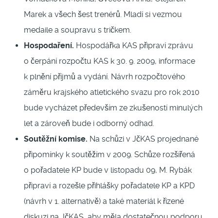
Marek a všech šest trenérů. Mladí si vezmou
medaile a soupravu s tričkem.
Hospodaření.
Hospodářka KAS připraví zprávu
o čerpání rozpočtu KAS k 30. 9. 2009, informace
k plnění příjmů a vydání. Návrh rozpočtového
záměru krajského atletického svazu pro rok 2010
bude vycházet především ze zkušeností minulých
let a zároveň bude i odborný odhad.
Soutěžní komise.
Na schůzi v JčKAS projednané
připomínky k soutěžím v 2009. Schůze rozšířená
o pořadatele KP bude v listopadu 09, M. Rybák
připraví a rozešle přihlášky pořadatele KP a KPD
(návrh v 1. alternativě) a také materiál k řízené
diskuzi na JčKAS, aby měla dostatečnou podporu