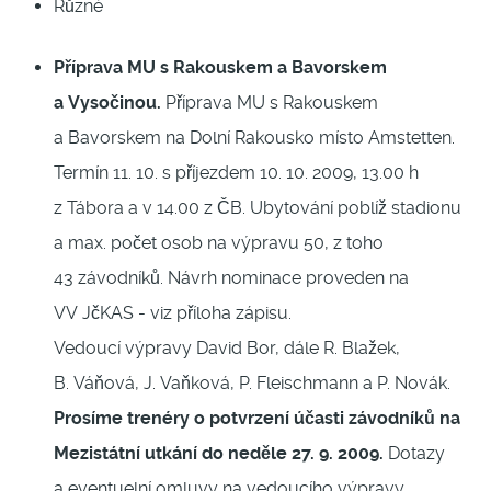
Různé
Příprava MU s Rakouskem a Bavorskem
a Vysočinou.
Příprava MU s Rakouskem
a Bavorskem na Dolní Rakousko místo Amstetten.
Termín 11. 10. s příjezdem 10. 10. 2009, 13.00 h
z Tábora a v 14.00 z ČB. Ubytování poblíž stadionu
a max. počet osob na výpravu 50, z toho
43 závodníků. Návrh nominace proveden na
VV JčKAS - viz příloha zápisu.
Vedoucí výpravy David Bor, dále R. Blažek,
B. Váňová, J. Vaňková, P. Fleischmann a P. Novák.
Prosíme trenéry o potvrzení účasti závodníků na
Mezistátní utkání do neděle 27. 9. 2009.
Dotazy
a eventuelní omluvy na vedoucího výpravy