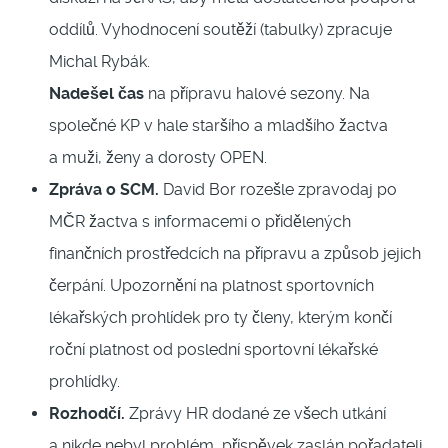
oddílů. Vyhodnocení soutěží (tabulky) zpracuje
Michal Rybák.
Nadešel čas
na přípravu halové sezony. Na
společné KP v hale staršího a mladšího žactva
a muži, ženy a dorosty OPEN.
Zpráva o SCM.
David Bor rozešle zpravodaj po
MČR žactva s informacemi o přidělených
finančních prostředcích na přípravu a způsob jejich
čerpání. Upozornění na platnost sportovních
lékařských prohlídek pro ty členy, kterým končí
roční platnost od poslední sportovní lékařské
prohlídky.
Rozhodčí.
Zprávy HR dodané ze všech utkání
a nikde nebyl problém, příspěvek zaslán pořadateli