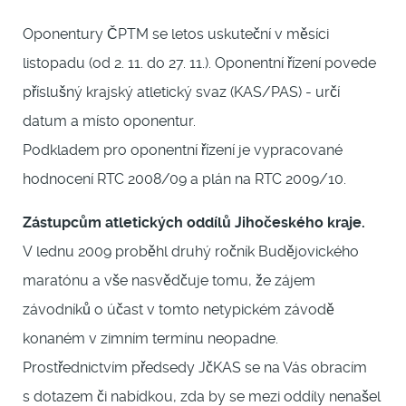
Oponentury ČPTM se letos uskuteční v měsíci
listopadu (od 2. 11. do 27. 11.). Oponentní řízení povede
příslušný krajský atletický svaz (KAS/PAS) - určí
datum a místo oponentur.
Podkladem pro oponentní řízení je vypracované
hodnocení RTC 2008/09 a plán na RTC 2009/10.
Zástupcům atletických oddílů Jihočeského kraje.
V lednu 2009 proběhl druhý ročník Budějovického
maratónu a vše nasvědčuje tomu, že zájem
závodníků o účast v tomto netypickém závodě
konaném v zimním termínu neopadne.
Prostřednictvím předsedy JčKAS se na Vás obracím
s dotazem či nabídkou, zda by se mezi oddíly nenašel