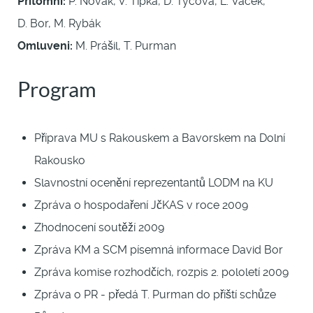
Přítomni:
P. Novák, V. Tipka, D. Tycová, L. Vacek,
D. Bor, M. Rybák
Omluveni:
M. Prášil, T. Purman
Program
Příprava MU s Rakouskem a Bavorskem na Dolní
Rakousko
Slavnostní ocenění reprezentantů LODM na KU
Zpráva o hospodaření JčKAS v roce 2009
Zhodnocení soutěží 2009
Zpráva KM a SCM písemná informace David Bor
Zpráva komise rozhodčích, rozpis 2. pololetí 2009
Zpráva o PR - předá T. Purman do příští schůze