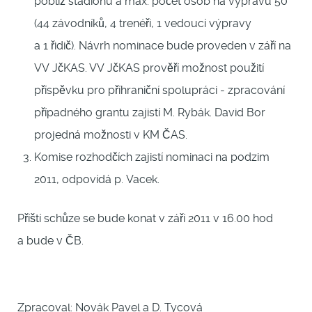
poblíž stadionu a max. počet osob na výpravu 50
(44 závodníků, 4 trenéři, 1 vedoucí výpravy
a 1 řidič). Návrh nominace bude proveden v září na
VV JčKAS. VV JčKAS prověří možnost použití
příspěvku pro příhraniční spolupráci - zpracování
případného grantu zajistí M. Rybák. David Bor
projedná možnosti v KM ČAS.
Komise rozhodčích zajistí nominaci na podzim
2011, odpovídá p. Vacek.
Příští schůze se bude konat v září 2011 v 16.00 hod
a bude v ČB.
Zpracoval: Novák Pavel a D. Tycová