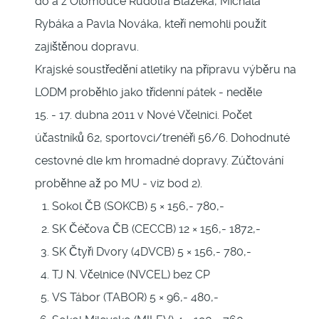
do a z Olomouce Rudolfa Blažeka, Michala
Rybáka a Pavla Nováka, kteří nemohli použít
zajištěnou dopravu.
Krajské soustředění atletiky na přípravu výběru na
LODM proběhlo jako třídenní pátek - neděle
15. - 17. dubna 2011 v Nové Včelnici. Počet
účastníků 62, sportovci/trenéři 56/6. Dohodnuté
cestovné dle km hromadné dopravy. Zúčtování
proběhne až po MU - viz bod 2).
Sokol ČB (SOKCB) 5 × 156,- 780,-
SK Čéčova ČB (CECCB) 12 × 156,- 1872,-
SK Čtyři Dvory (4DVCB) 5 × 156,- 780,-
TJ N. Včelnice (NVCEL) bez CP
VS Tábor (TABOR) 5 × 96,- 480,-