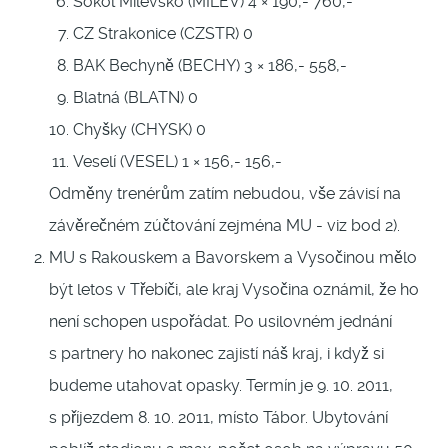
Sokol Milevsko (MILEV) 4 × 190,- 760,-
CZ Strakonice (CZSTR) 0
BAK Bechyně (BECHY) 3 × 186,- 558,-
Blatná (BLATN) 0
Chyšky (CHYSK) 0
Veselí (VESEL) 1 × 156,- 156,-
Odměny trenérům zatím nebudou, vše závisí na
závěrečném zúčtování zejména MU - viz bod 2).
MU s Rakouskem a Bavorskem a Vysočinou mělo
být letos v Třebíči, ale kraj Vysočina oznámil, že ho
není schopen uspořádat. Po usilovném jednání
s partnery ho nakonec zajistí náš kraj, i když si
budeme utahovat opasky. Termín je 9. 10. 2011,
s příjezdem 8. 10. 2011, místo Tábor. Ubytování