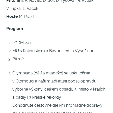
Přítomni:
P. Novák, D. Bor, D. Tycová, M. Rybák,
V. Tipka, L. Vacek
Hosté
M. Prášil
Program
LODM 2011
MU s Rakouskem a Bavorskem a Vysočinou
Různé
Olympiáda (dětí a mládeže) se uskutečnila
v Olomouci a naši mladí atleti podali opravdu
výborné výkony, celkem obsadili 3. místo v krajích
a padly i 3 krajské rekordy.
Dohodnuté cestovné dle km hromadné dopravy