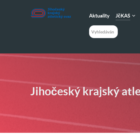
JčKAS
Aktuality
H
l
e
d
á
n
í
Jihočeský krajský atl