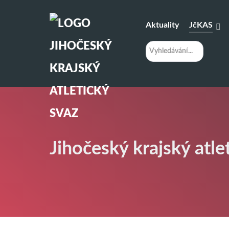
Aktuality
JčKAS
H
l
e
d
á
n
í
Jihočeský krajský atle