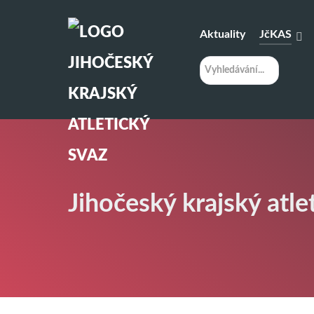
Aktuality
JčKAS
H
l
e
d
á
n
í
Jihočeský krajský atle