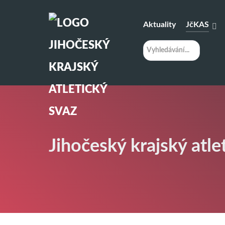
Aktuality
JčKAS
H
l
e
d
á
n
í
Jihočeský krajský atle