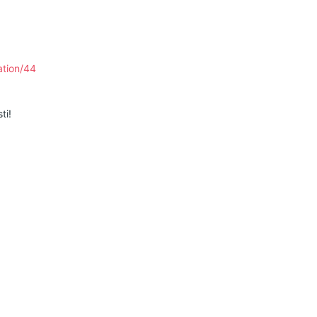
ation/44
ti!