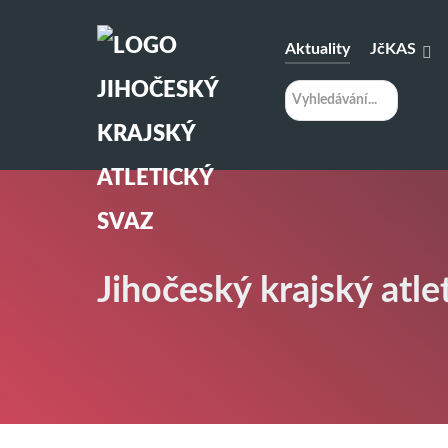
Aktuality
JčKAS
H
l
e
d
á
n
í
Jihočeský krajský atle