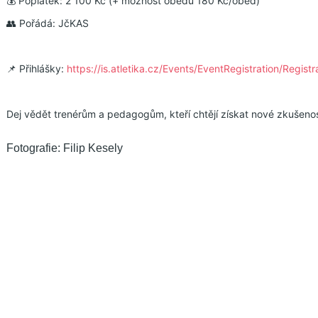
💰 Poplatek: 2 100 Kč (+ možnost obědů 180 Kč/oběd)
👥 Pořádá: JčKAS
📌 Přihlášky:
https://is.atletika.cz/Events/EventRegistration/Registr
Dej vědět trenérům a pedagogům, kteří chtějí získat nové zkušenos
Fotografie: Filip Kesely