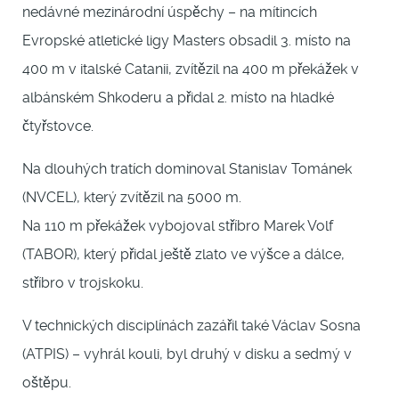
nedávné mezinárodní úspěchy – na mítincích
Evropské atletické ligy Masters obsadil 3. místo na
400 m v italské Catanii, zvítězil na 400 m překážek v
albánském Shkoderu a přidal 2. místo na hladké
čtyřstovce.
Na dlouhých tratích dominoval Stanislav Tománek
(NVCEL), který zvítězil na 5000 m.
Na 110 m překážek vybojoval stříbro Marek Volf
(TABOR), který přidal ještě zlato ve výšce a dálce,
stříbro v trojskoku.
V technických disciplínách zazářil také Václav Sosna
(ATPIS) – vyhrál kouli, byl druhý v disku a sedmý v
oštěpu.