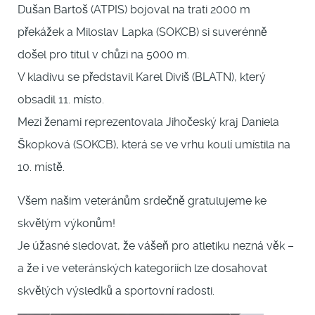
Dušan Bartoš (ATPIS) bojoval na trati 2000 m
překážek a Miloslav Lapka (SOKCB) si suverénně
došel pro titul v chůzi na 5000 m.
V kladivu se představil Karel Diviš (BLATN), který
obsadil 11. místo.
Mezi ženami reprezentovala Jihočeský kraj Daniela
Škopková (SOKCB), která se ve vrhu koulí umístila na
10. místě.
Všem našim veteránům srdečně gratulujeme ke
skvělým výkonům!
Je úžasné sledovat, že vášeň pro atletiku nezná věk –
a že i ve veteránských kategoriích lze dosahovat
skvělých výsledků a sportovní radosti.