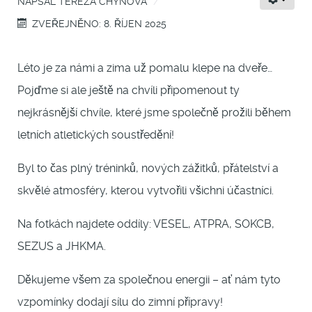
NAPSAL
TEREZA CHÝNOVÁ
ZVEŘEJNĚNO: 8. ŘÍJEN 2025
Léto je za námi a zima už pomalu klepe na dveře…
Pojďme si ale ještě na chvíli připomenout ty
nejkrásnější chvíle, které jsme společně prožili během
letních atletických soustředění!
Byl to čas plný tréninků, nových zážitků, přátelství a
skvělé atmosféry, kterou vytvořili všichni účastníci.
Na fotkách najdete oddíly: VESEL, ATPRA, SOKCB,
SEZUS a JHKMA.
Děkujeme všem za společnou energii – ať nám tyto
vzpomínky dodají sílu do zimní přípravy!