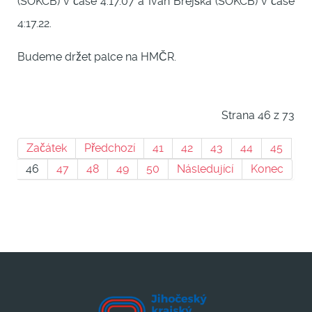
(SOKCB) v čase 4:17.07 a Ivan Brejška (SOKCB) v čase
4:17.22.
Budeme držet palce na HMČR.
Strana 46 z 73
Začátek
Předchozí
41
42
43
44
45
46
47
48
49
50
Následující
Konec