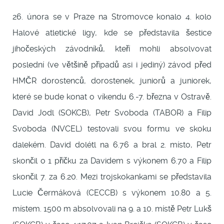
26. února se v Praze na Stromovce konalo 4. kolo
Halové atletické ligy, kde se představila šestice
jihočeských závodníků, kteří mohli absolvovat
poslední (ve většině případů asi i jediný) závod před
HMČR dorostenců, dorostenek, juniorů a juniorek,
které se bude konat o víkendu 6.-7. března v Ostravě.
David Jodl (SOKCB), Petr Svoboda (TABOR) a Filip
Svoboda (NVCEL) testovali svou formu ve skoku
dalekém. David dolétl na 6.76 a bral 2. místo, Petr
skončil o 1 příčku za Davidem s výkonem 6.70 a Filip
skončil 7. za 6.20. Mezi trojskokankami se představila
Lucie Čermáková (CECCB) s výkonem 10.80 a 5.
místem. 1500 m absolvovali na 9. a 10. místě Petr Lukš