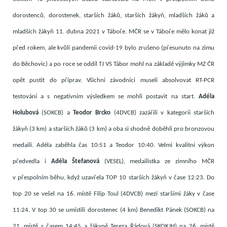
dorostenců, dorostenek, starších žáků, starších žákyň, mladších žáků a
mladších žákyň 11. dubna 2021 v Táboře. MČR se v Táboře mělo konat již
před rokem, ale kvůli pandemii covid-19 bylo zrušeno (přesunuto na zimu
do Běchovic) a po roce se oddíl TJ VS Tábor mohl na základě výjimky MZ ČR
opět pustit do příprav. Všichni závodníci museli absolvovat RT-PCR
testování a s negativním výsledkem se mohli postavit na start.
Adéla
Holubová
(SOKCB) a
Teodor Brcko
(4DVCB) zazářili v kategorii starších
žákyň (3 km) a starších žáků (3 km) a oba si shodně doběhli pro bronzovou
medaili. Adéla zaběhla čas 10:51 a Teodor 10:40. Velmi kvalitní výkon
předvedla i
Adéla Štefanová
(VESEL), medailistka ze zimního MČR
v přespolním běhu, když uzavřela TOP 10 starších žákyň v čase 12:23. Do
top 20 se vešel na 16. místě Filip Toul (4DVCB) mezi staršími žáky v čase
11:24. V top 30 se umístili dorostenec (4 km) Benedikt Pánek (SOKCB) na
21. místě s časem 14:45 a žákyně Tereza Řádová (SKOKJH) na 26. místě