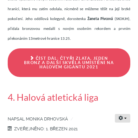
hranici, která mu zatím odolala, nicméně se můžeme těšit na její brzké
pokoření. Jeho oddílová kolegyně, dorostenka
Žaneta Pivcová
(SKOKJH),
přidala bronzovou medaili s novým osobním rekordem a prvním
překonáním 13metrové hranice 13.25.
ČÍST DÁL: ČTYŘI ZLATA, JEDEN
BRONZ A DALŠÍ SKVĚLÁ UMÍSTĚNÍ NA
HALOVÉM GIGANTU 2021
4. Halová atletická liga
NAPSAL
MONIKA DRHOVSKÁ
ZVEŘEJNĚNO: 1. BŘEZEN 2021