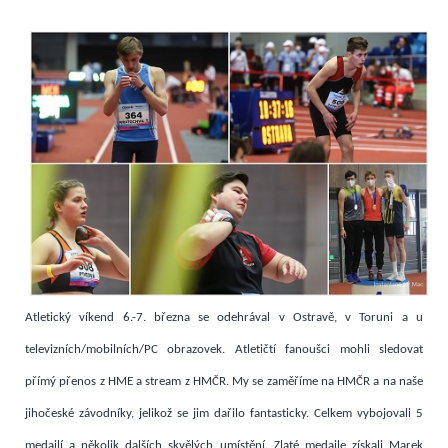
Atletický víkend 6.-7. března se odehrával v Ostravě, v Toruni a u
televizních/mobilních/PC obrazovek. Atletičtí fanoušci mohli sledovat
přímý přenos z HME a stream z HMČR. My se zaměříme na HMČR a na naše
jihočeské závodníky, jelikož se jim dařilo fantasticky. Celkem vybojovali 5
medailí a několik dalších skvělých umístění. Zlaté medaile získali Marek