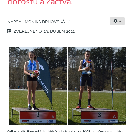
dorostu a žactva.
NAPSAL
MONIKA DRHOVSKÁ
ZVEŘEJNĚNO: 19. DUBEN 2021
Celkem 40 jihočeských běžců startovalo na MČR v přespolním běhu