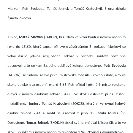
Marvan, Petr Svoboda, Tomáš Jelínek a Tomáš Kratochvíl. Bronz získala
Žaneta Pivcová.
Junior,
Marek Marvan
(TABOR), bral zlato ve vrhu koulí v novém osobním
rekordu 15.80, který zapsal při svém závěrečném 6. pokusu. Markovi se
velmi dařilo, jelikož svůj osobní rekord v průběhu soutěže postupně
posouval, a to celkem 5x. Jeho oddílový kolega, dorostenec
Petr Svoboda
(TABOR), se radoval ze své první mistrovské medaile - rovnou zlaté, a to ve
skoku dalekém za osobní rekord 6.86. Petr přidal i pěkné 4. místo ve skoku
o tyči v novém osobním rekordu 4.00. Ve skoku dalekém přidal zlatou
medaili mezi juniory
Tomáš Kratochvíl
(SOKCB), který si vyrovnal halový
osobní rekord 7.41 a mohl se radovat z jeho 15. titulu Mistra ČR.
Dorostenec
Tomáš Jelínek
(SKOKJH) získal svůj první titul Mistra ČR, a to ve
skoku vysokém s novým osobním rekordem 1.96. Zkoušel i dvoumetrovou