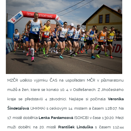
MZČR udělilo výjimku ČAS na uspořádání MČR v půlmaratonu
mužů a žen, které se konalo 10. 4. v Ostřešanech. Z Jihočeského
kraje se představili 4 závodníci. Nejlépe si počínala
Veronika
Šindelářová
(JHKMA) s celkovým 14. místem a časem 1:28:07. Na
17. místě doběhla
Lenka Pardamcová
(SOKCB) v čase 1:30:20. Mezi
muži doběhl na 20. místě
František Linduška
s časem 1:12:44