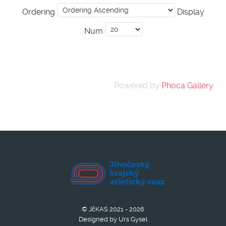
Ordering
Display
Num
Powered by
Phoca Gallery
© JčKAS 2021 - 2026
Designed by Urs Gysel