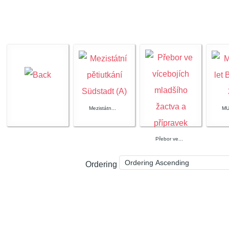
Mezistátn...
MU
Přebor ve...
Ordering