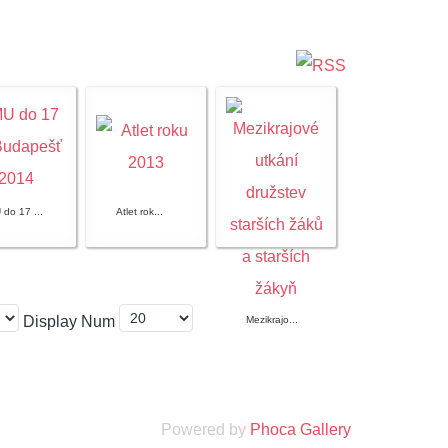
 do 17 ...
Atlet rok...
Display Num
Mezikrajo...
Powered by
Phoca Gallery