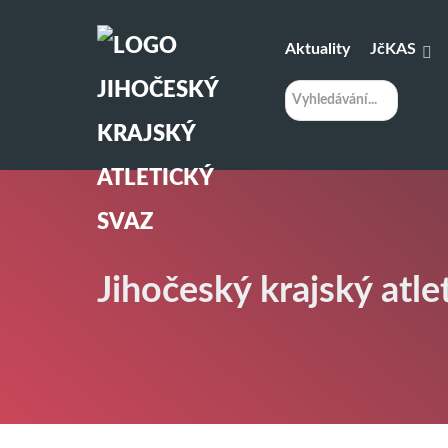
Aktuality
JčKAS
H
l
e
d
á
n
í
Jihočeský krajský atle