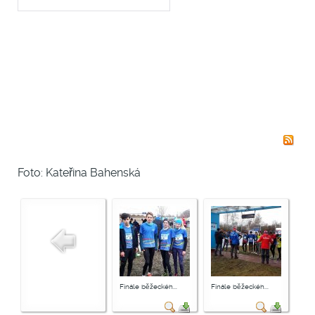
Foto: Kateřina Bahenská
Finále běžeckéh...
Finále běžeckéh...