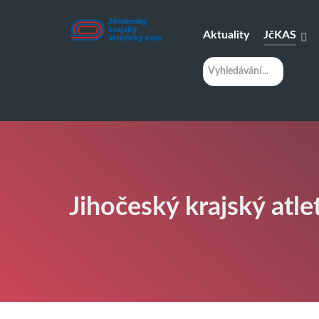
Aktuality
JčKAS
H
l
e
d
á
n
í
Jihočeský krajský atle