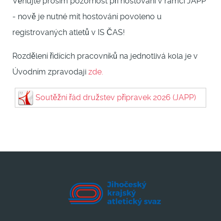
Věnujte prosím pozornost při hostování v rámci JAPP
- nově je nutné mít hostování povoleno u
registrovaných atletů v IS ČAS!
Rozdělení řídících pracovníků na jednotlivá kola je v
Úvodním zpravodaji
zde.
Soutěžní řád družstev přípravek 2026 (JAPP)