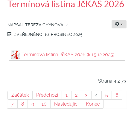
Termínová listina JčKAS 2026
NAPSAL
TEREZA CHÝNOVÁ
ZVEŘEJNĚNO: 16. PROSINEC 2025
Termínová listina JčKAS 2026 (k 15.12.2025)
Strana 4 z 73
Začátek
Předchozí
1
2
3
4
5
6
7
8
9
10
Následující
Konec