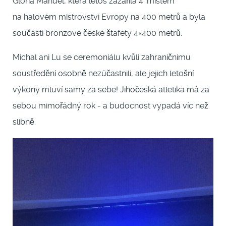
Gloria Manuel, která letos zazářila 4. místem
na halovém mistrovství Evropy na 400 metrů a byla
součástí bronzové české štafety 4×400 metrů.
Michal ani Lu se ceremoniálu kvůli zahraničnímu
soustředění osobně nezúčastnili, ale jejich letošní
výkony mluví samy za sebe! Jihočeská atletika má za
sebou mimořádný rok - a budocnost vypadá víc než
slibně.