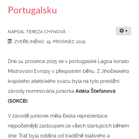
Portugalsku
NAPSAL
TEREZA CHÝNOVÁ
ZVEŘEJNĚNO: 19. PROSINEC 2025
Dne 14. prosince 2025 se v portugalské Lagoa konalo
Mistrovství Evropy v přespolním běhu. Z Jihočeského
krajského atletického svazu byla na tyto prestižní
závody nominována juniorka
Adéla Štefanová
(SOKCB)
.
V závodě juniorek měla česká reprezentace
nejpočetnější zastoupení ze všech startujících během
dne. Trať byla odlišná od tradičně blátivého a