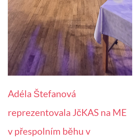
Adéla Štefanová
reprezentovala JčKAS na ME
v přespolním běhu v