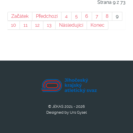
Strana 9 z 73
Začátek
Předchozí
4
5
6
7
8
9
10
11
12
13
Následující
Konec
© JčKAS 2021 - 2026
Designed by Urs Gysel