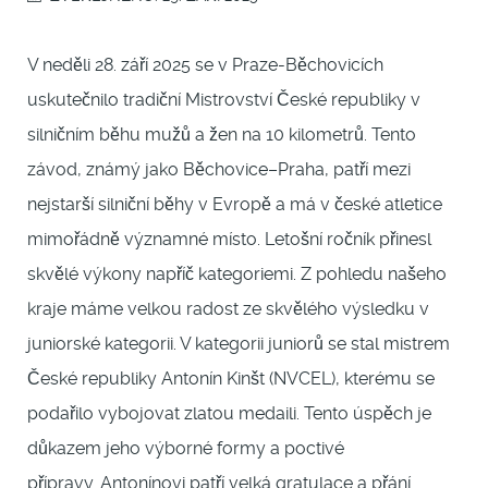
V neděli 28. září 2025 se v Praze-Běchovicích
uskutečnilo tradiční Mistrovství České republiky v
silničním běhu mužů a žen na 10 kilometrů. Tento
závod, známý jako Běchovice–Praha, patří mezi
nejstarší silniční běhy v Evropě a má v české atletice
mimořádně významné místo. Letošní ročník přinesl
skvělé výkony napříč kategoriemi. Z pohledu našeho
kraje máme velkou radost ze skvělého výsledku v
juniorské kategorii. V kategorii juniorů se stal mistrem
České republiky Antonín Kinšt (NVCEL), kterému se
podařilo vybojovat zlatou medaili. Tento úspěch je
důkazem jeho výborné formy a poctivé
přípravy. Antonínovi patří velká gratulace a přání