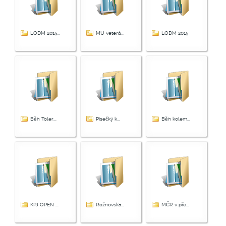
LODM 2015...
MU veterá...
LODM 2015
Běh Toler...
Písečký k...
Běh kolem...
KPJ OPEN ...
Rožnovská...
MČR v pře...