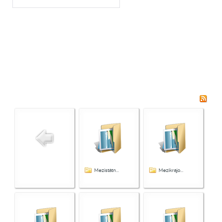
Mezistátn...
Mezikrajo...