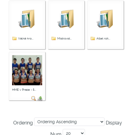
Valná hro...
Mistrovst...
Atlet rok...
HME v Praze - š...
Ordering
Display
Num