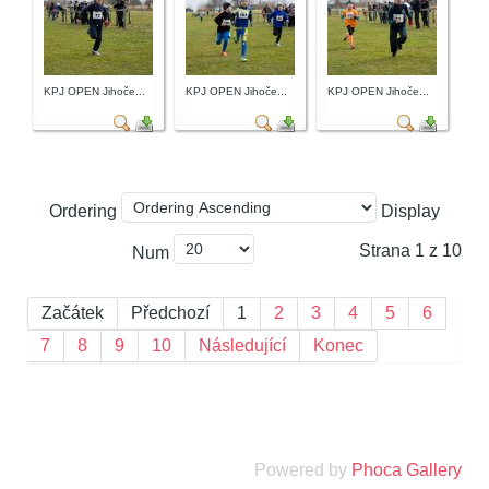
KPJ OPEN Jihoče...
KPJ OPEN Jihoče...
KPJ OPEN Jihoče...
Ordering
Display
Strana 1 z 10
Num
Začátek
Předchozí
1
2
3
4
5
6
7
8
9
10
Následující
Konec
Powered by
Phoca Gallery